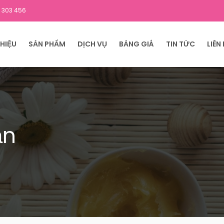
 303 456
THIỆU
SẢN PHẨM
DỊCH VỤ
BẢNG GIÁ
TIN TỨC
LIÊN
ản