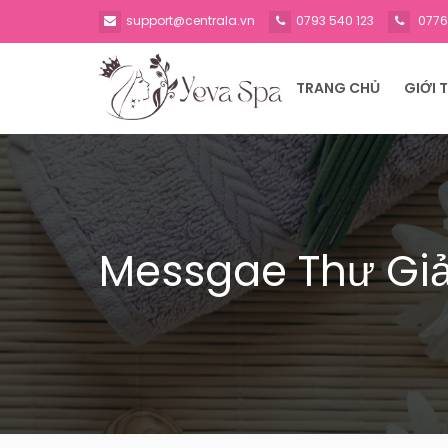
support@centrala.vn
0793 540 123
0776
TRANG CHỦ
GIỚI 
Messgae Thư Gi